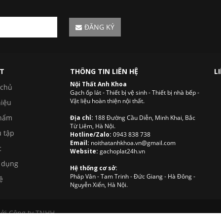
ĐĂNG KÝ
ẾT
THÔNG TIN LIÊN HỆ
L
Nội Thất Anh Khoa
 chủ
Gạch ốp lát - Thiết bị vệ sinh - Thiết bị nhà bếp -
Vật liệu hoàn thiện nội thất.
hiệu
hẩm
Địa chỉ:
188 Đường Cầu Diễn, Minh Khai, Bắc
Từ Liêm, Hà Nội.
 tập
Hotline/Zalo:
0943 838 738
Email:
noithatanhkhoa.vn@gmail.com
c
Website:
gachoplat24h.vn
 dụng
Hệ thống cơ sở:
Pháp Vân - Tam Trinh - Đức Giang - Hà Đông -
ệ
Nguyễn Xiển, Hà Nội.
ởi Công ty TNHH