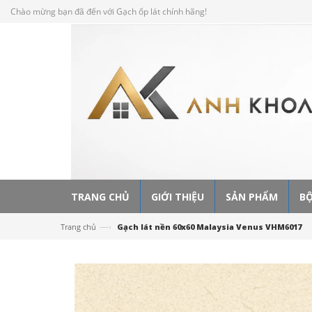
Chào mừng bạn đã đến với Gạch ốp lát chính hãng!
TRANG CHỦ
GIỚI THIỆU
SẢN PHẨM
BỘ
—›
Trang chủ
Gạch lát nền 60x60 Malaysia Venus VHM6017