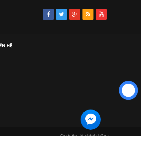
IÊN HỆ
Liên hệ
Gạch ốp lát chính hãng