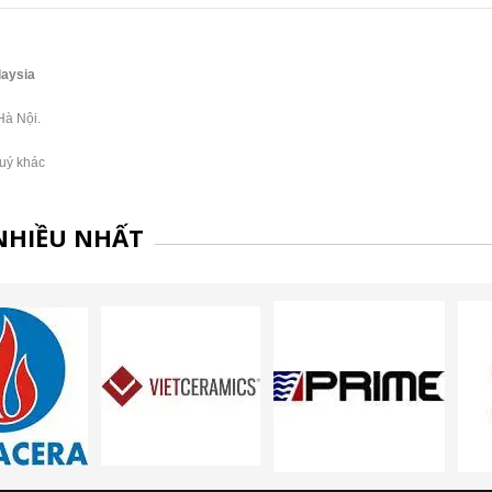
laysia
Hà Nội.
Quý khác
NHIỀU NHẤT