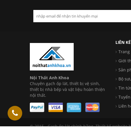
LIÊN K
Trang
Giới t
Sản p
Nội Thất Anh Khoa
Bộ sưu
Chuyên gạch ốp lát, thiết bị vệ sinh,
Tin tứ
thiết bị nhà bếp và vật liệu hoàn thiện
nội thất.
Tuyển
Liên h
© 2015 - Gạch ốp lát chính hãng.
Thiết kế website
b