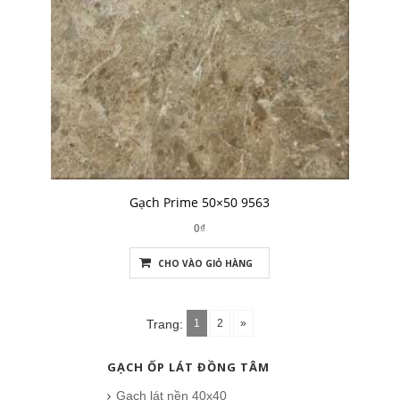
Gạch Prime 50×50 9563
0₫
CHO VÀO GIỎ HÀNG
1
2
»
Trang:
GẠCH ỐP LÁT ĐỒNG TÂM
Gạch lát nền 40x40