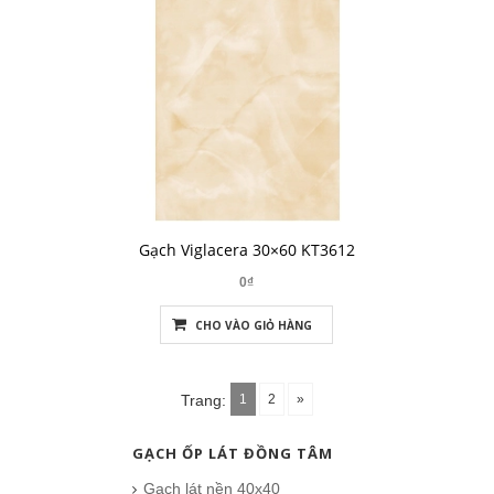
Gạch Viglacera 30×60 KT3612
0₫
CHO VÀO GIỎ HÀNG
1
2
»
Trang:
GẠCH ỐP LÁT ĐỒNG TÂM
Gạch lát nền 40x40