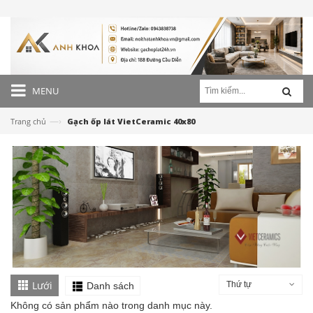
MENU
—›
Trang chủ
Gạch ốp lát VietCeramic 40x80
Gạch Đồng Tâm 60×60 – DTD6060NHUTHACH002-SP
349.000₫
CHO VÀO GIỎ HÀNG
Lưới
Thứ tự
Danh sách
Không có sản phẩm nào trong danh mục này.