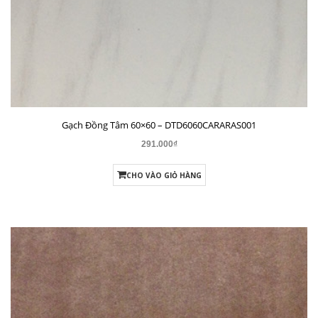
Gạch Đồng Tâm 60×60 – DTD6060NHUTHACH003-SP
349.000₫
CHO VÀO GIỎ HÀNG