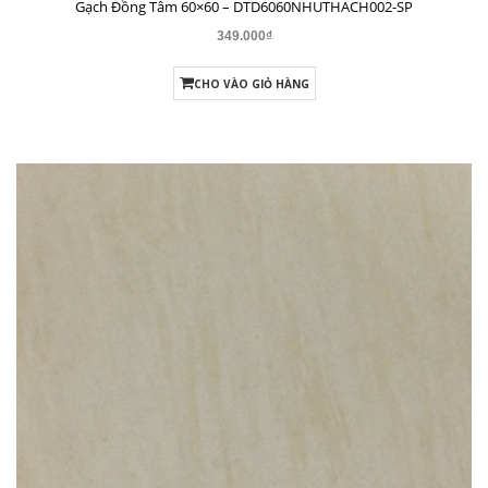
Gạch Đồng Tâm 60×60 – DTD6060NHUTHACH001-SP
349.000₫
CHO VÀO GIỎ HÀNG