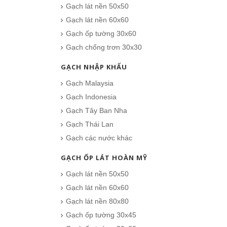
Gạch lát nền 50x50
Gạch lát nền 60x60
Gạch ốp tường 30x60
Gạch chống trơn 30x30
GẠCH NHẬP KHẨU
Gạch Malaysia
Gạch Indonesia
Gạch Tây Ban Nha
Gạch Thái Lan
Gạch các nước khác
GẠCH ỐP LÁT HOÀN MỸ
Gạch lát nền 50x50
Gạch lát nền 60x60
Gạch Đồng Tâm 60×60 – DTD6060NHUTHACH003-SP
Gạch lát nền 80x80
349.000₫
Gạch ốp tường 30x45