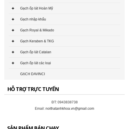
Gạch ốp lát Hoàn Mỹ
Gạch nhập khẩu
Gạch Royal & Mikado
Gạch Keraben & TKG
Gạch ốp lát Catalan
Gạch ốp lát các loại
GẠCH DAVINCI
HỖ TRỢ TRỰC TUYẾN
Gạch Đồng Tâm 60×60 – DTD6060CREMA-MAFIL01
ĐT: 0943838738
291.000₫
Email:
noithatanhkhoa.vn@gmail.com
CHO VÀO GIỎ HÀNG
SẢN PHẨM BÁN CHẠY