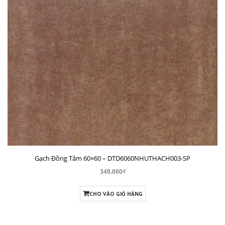
Gạch Đồng Tâm 60×60 – DTD6060NHUTHACH002-SP
349.000₫
CHO VÀO GIỎ HÀNG