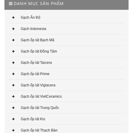
DANH MỤC SẢN PHẨM
Gạch Ấn Độ
Gạch Indonesia
Gạch ốp lát Bạch Mã
Gạch ốp lát Đồng Tâm
Gạch Đồng Tâm 60×60 – DTD6060NHUTHACH001-SP
Gạch ốp lát Taicera
349.000₫
Gạch ốp lát Prime
CHO VÀO GIỎ HÀNG
Gạch ốp lát Viglacera
Gạch ốp lát VietCeramics
Gạch ốp lát Trung Quốc
Gạch ốp lát Kis
Gạch ốp lát Thạch Bàn