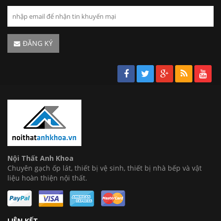
ĐĂNG KÝ
Nội Thất Anh Khoa
Chuyên gạch ốp lát, thiết bị vệ sinh, thiết bị nhà bếp và vật
liệu hoàn thiện nội thất.
LIÊN KẾT