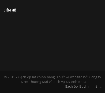
LIÊN HỆ
© 2015 - Gạch ốp lát chính hãng.
Thiết kế website
bởi Công ty
TNHH Thương Mại và dịch vụ XD Anh Khoa
Gạch ốp lát chính hãng