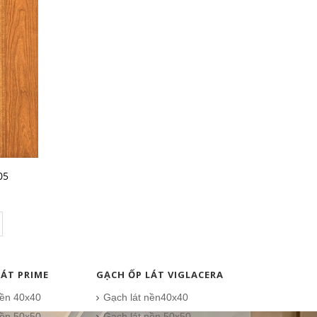
05
LÁT PRIME
GẠCH ỐP LÁT VIGLACERA
nền 40x40
Gạch lát nền40x40
nền 50x50
Gạch lát nền 50x50