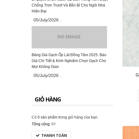
Chống Trơn Trượt Và Bền Bỉ Cho Ngôi Nhà
CHO VÀO GIỎ HÀNG
Hiện Đại
05/July/2026
.
Gạch Đồng Tâm 60×60 – DTD6060NHUTHACH001-SP
349.000₫
Bảng Giá Gạch Ốp Lát Đồng Tâm 2025: Báo
Giá Chi Tiết & Kinh Nghiệm Chọn Gạch Cho
Mọi Không Gian
CHO VÀO GIỎ HÀNG
G
05/July/2026
.
GIỎ HÀNG
Gạch Đồng Tâm 60×60 – DTD6060CREMA-MAFIL01
291.000₫
Có
0 sản phẩm
trong giỏ hàng của bạn.
Tổng cộng:
0₫
CHO VÀO GIỎ HÀNG
THANH TOÁN