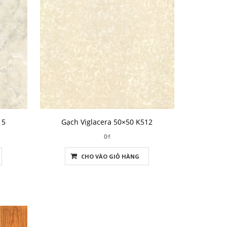
15
Gạch Viglacera 50×50 K512
0₫
CHO VÀO GIỎ HÀNG