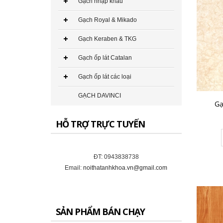
Gạch nhập khẩu
349.000₫
Gạch Royal & Mikado
CHO VÀO GIỎ HÀNG
Gạch Keraben & TKG
Gạch ốp lát Catalan
Gạch ốp lát các loại
Gạch Đồng Tâm 60×60 – DTD6060CREMA-MAFIL01
GẠCH DAVINCI
Gạ
291.000₫
HỖ TRỢ TRỰC TUYẾN
CHO VÀO GIỎ HÀNG
ĐT: 0943838738
Email:
noithatanhkhoa.vn@gmail.com
Gạch Đồng Tâm 60×60 – DTD6060CARARAS001
291.000₫
SẢN PHẨM BÁN CHẠY