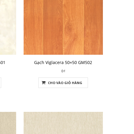
501
Gạch Viglacera 50×50 GM502
0₫
CHO VÀO GIỎ HÀNG