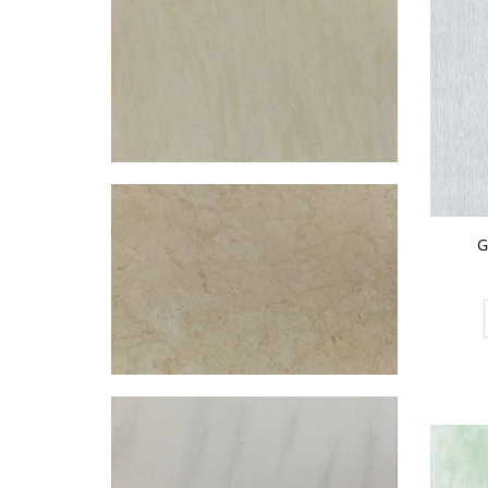
Gạch Đồng Tâm 60×60 – DTD6060NHUTHACH001-SP
349.000₫
CHO VÀO GIỎ HÀNG
G
Gạch Đồng Tâm 60×60 – DTD6060CREMA-MAFIL01
291.000₫
CHO VÀO GIỎ HÀNG