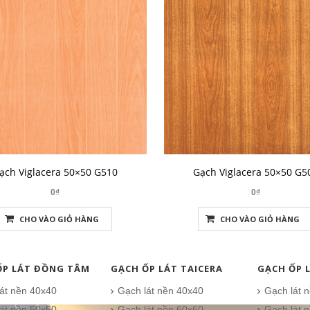
ạch Viglacera 50×50 G510
Gạch Viglacera 50×50 G5
0₫
0₫
CHO VÀO GIỎ HÀNG
CHO VÀO GIỎ HÀNG
ỐP LÁT ĐỒNG TÂM
GẠCH ỐP LÁT TAICERA
GẠCH ỐP 
át nền 40x40
Gạch lát nền 40x40
Gạch lát 
át nền 50x50
Gạch lát nền 60x60
Gạch lát 