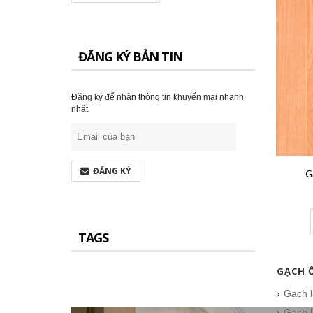
ĐĂNG KÝ BẢN TIN
Gạch Đồng Tâm 60×60 – DTD6060CARARAS001
291.000₫
Đăng ký để nhận thông tin khuyến mại nhanh
nhất
CHO VÀO GIỎ HÀNG
ĐĂNG KÝ
G
TAGS
GẠCH 
Gạch l
Gạch l