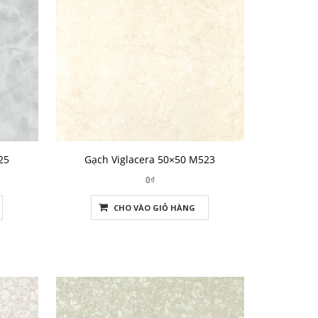
25
Gạch Viglacera 50×50 M523
0₫
CHO VÀO GIỎ HÀNG