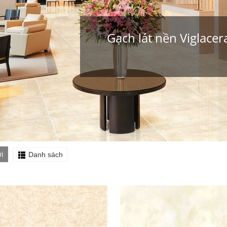
Gạch lát nền Viglace
i
Danh sách