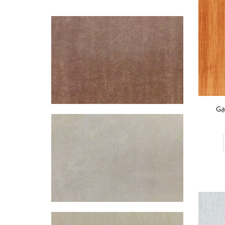
CHO VÀO GIỎ HÀNG
Gạch Đồng Tâm 60×60 – DTD6060NHUTHACH003-SP
349.000₫
CHO VÀO GIỎ HÀNG
Gạ
Gạch Đồng Tâm 60×60 – DTD6060NHUTHACH002-SP
349.000₫
CHO VÀO GIỎ HÀNG