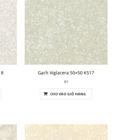
18
Gạch Viglacera 50×50 K517
0₫
CHO VÀO GIỎ HÀNG