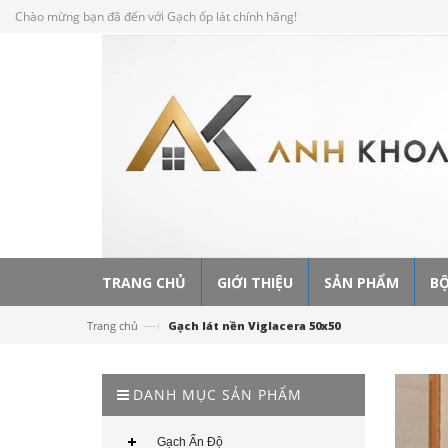
Chào mừng bạn đã đến với Gạch ốp lát chính hãng!
TRANG CHỦ
GIỚI THIỆU
SẢN PHẨM
BỘ
—›
Trang chủ
Gạch lát nền Viglacera 50x50
DANH MỤC SẢN PHẨM
Gạch Ấn Độ