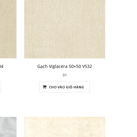
34
Gạch Viglacera 50×50 V532
0₫
CHO VÀO GIỎ HÀNG