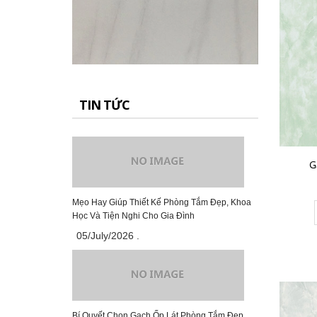
Gạch Đồng Tâm 60×60 – DTD6060CARARAS001
291.000₫
CHO VÀO GIỎ HÀNG
TIN TỨC
Gạch Đồng Tâm 60×60 – DTD6060NHUTHACH003-SP
G
349.000₫
CHO VÀO GIỎ HÀNG
Mẹo Hay Giúp Thiết Kế Phòng Tắm Đẹp, Khoa
Học Và Tiện Nghi Cho Gia Đình
05/July/2026
.
Gạch Đồng Tâm 60×60 – DTD6060NHUTHACH002-SP
349.000₫
Bí Quyết Chọn Gạch Ốp Lát Phòng Tắm Đẹp,