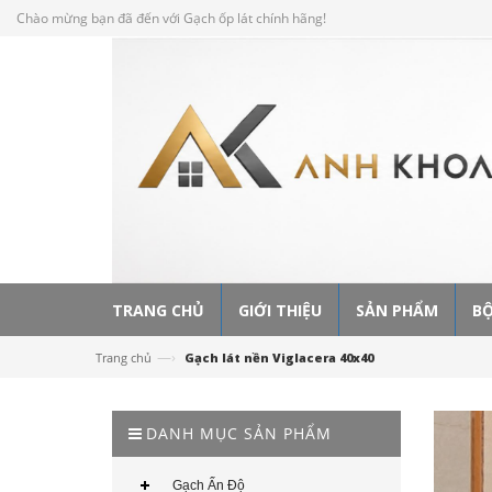
Chào mừng bạn đã đến với Gạch ốp lát chính hãng!
TRANG CHỦ
GIỚI THIỆU
SẢN PHẨM
BỘ
—›
Trang chủ
Gạch lát nền Viglacera 40x40
DANH MỤC SẢN PHẨM
Gạch Ấn Độ