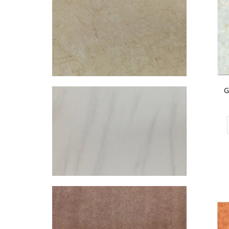
Gạch Đồng Tâm 60×60 – DTD6060NHUTHACH001-SP
349.000₫
CHO VÀO GIỎ HÀNG
G
Gạch Đồng Tâm 60×60 – DTD6060CREMA-MAFIL01
291.000₫
CHO VÀO GIỎ HÀNG