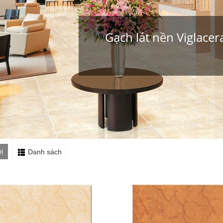
Gạch lát nền Viglace
i
Danh sách