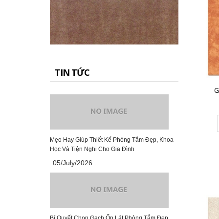
Gạch Đồng Tâm 60×60 – DTD6060CARARAS001
291.000₫
CHO VÀO GIỎ HÀNG
TIN TỨC
G
Gạch Đồng Tâm 60×60 – DTD6060NHUTHACH003-SP
349.000₫
CHO VÀO GIỎ HÀNG
Mẹo Hay Giúp Thiết Kế Phòng Tắm Đẹp, Khoa
Học Và Tiện Nghi Cho Gia Đình
05/July/2026
.
Gạch Đồng Tâm 60×60 – DTD6060NHUTHACH002-SP
349.000₫
Bí Quyết Chọn Gạch Ốp Lát Phòng Tắm Đẹp,