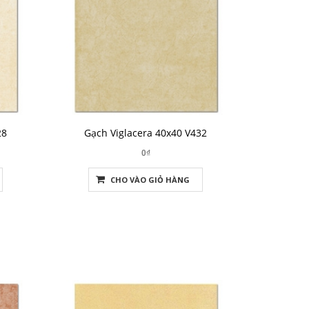
28
Gạch Viglacera 40x40 V432
0₫
CHO VÀO GIỎ HÀNG