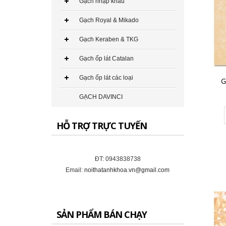
Gạch nhập khẩu
349.000₫
Gạch Royal & Mikado
CHO VÀO GIỎ HÀNG
Gạch Keraben & TKG
Gạch ốp lát Catalan
Gạch ốp lát các loại
G
Gạch Đồng Tâm 60×60 – DTD6060CREMA-MAFIL01
GẠCH DAVINCI
291.000₫
HỖ TRỢ TRỰC TUYẾN
CHO VÀO GIỎ HÀNG
ĐT: 0943838738
Email:
noithatanhkhoa.vn@gmail.com
Gạch Đồng Tâm 60×60 – DTD6060CARARAS001
291.000₫
SẢN PHẨM BÁN CHẠY