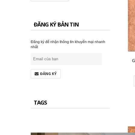
ĐĂNG KÝ BẢN TIN
Gạch Đồng Tâm 60×60 – DTD6060CARARAS001
291.000₫
Đăng ký để nhận thông tin khuyến mại nhanh
nhất
CHO VÀO GIỎ HÀNG
G
ĐĂNG KÝ
TAGS