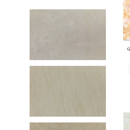
CHO VÀO GIỎ HÀNG
Gạch Đồng Tâm 60×60 – DTD6060NHUTHACH003-SP
349.000₫
G
CHO VÀO GIỎ HÀNG
Gạch Đồng Tâm 60×60 – DTD6060NHUTHACH002-SP
349.000₫
CHO VÀO GIỎ HÀNG