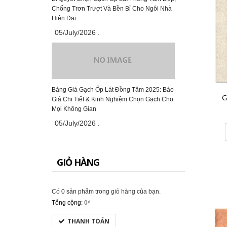
Chống Trơn Trượt Và Bền Bỉ Cho Ngôi Nhà
CHO VÀO GIỎ HÀNG
Hiện Đại
05/July/2026
.
Gạch Đồng Tâm 60×60 – DTD6060NHUTHACH001-SP
349.000₫
Bảng Giá Gạch Ốp Lát Đồng Tâm 2025: Báo
G
Giá Chi Tiết & Kinh Nghiệm Chọn Gạch Cho
Mọi Không Gian
CHO VÀO GIỎ HÀNG
05/July/2026
.
GIỎ HÀNG
Gạch Đồng Tâm 60×60 – DTD6060CREMA-MAFIL01
291.000₫
Có
0 sản phẩm
trong giỏ hàng của bạn.
Tổng cộng:
0₫
CHO VÀO GIỎ HÀNG
THANH TOÁN