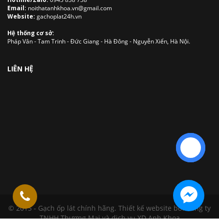
Email:
noithatanhkhoa.vn@gmail.com
Website:
gachoplat24h.vn
Hệ thống cơ sở:
Pháp Vân - Tam Trinh - Đức Giang - Hà Đông - Nguyễn Xiển, Hà Nội.
LIÊN HỆ
Liên hệ
© 2015 - Gạch ốp lát chính hãng.
Thiết kế website
bởi Công ty
TNHH Thương Mại và dịch vụ XD Anh Khoa