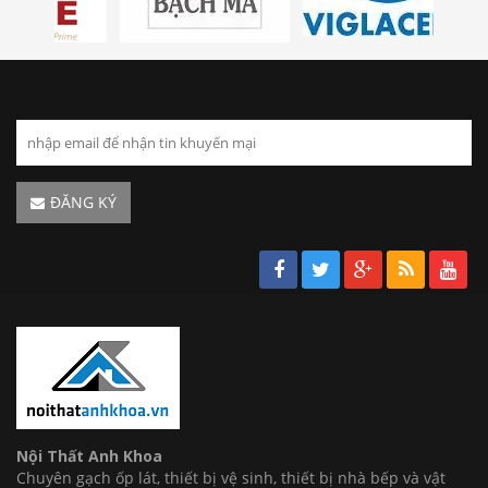
ĐĂNG KÝ
Nội Thất Anh Khoa
Chuyên gạch ốp lát, thiết bị vệ sinh, thiết bị nhà bếp và vật