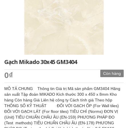
Gạch Mikado 30x45 GM3404
0₫
Còn hàng
MÔ TẢ CHUNG Thông tin Giá trị Mã sản phẩm GM3404 Hãng
sản xuất Tập đoàn MIKADO Kích thước 300 x 450 x 8mm Kho
hàng Còn hàng Giá Liên hệ công ty Cách tính giá Theo hộp
THÔNG SỐ KỸ THUẬT ĐỐI VỚI GẠCH ỐP (For Wall tiles)
ĐỐI VỚI GẠCH LÁT (For floor tiles) TIÊU CHÍ (Norms) ĐƠN VỊ
(Unit) TIÊU CHUẨN CHÂU ÂU (EN-159) PHƯƠNG PHÁP ĐO
(Test methods) TIÊU CHUẨN CHÂU ÂU (EN-178) PHƯƠNG