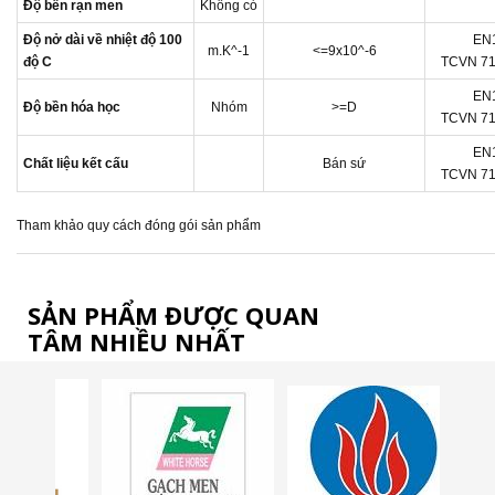
Độ bền rạn men
Không có
Độ nở dài về nhiệt độ 100
EN
m.K^-1
<=9x10^-6
độ C
TCVN 71
EN
Độ bền hóa học
Nhóm
>=D
TCVN 71
EN
Chất liệu kết cấu
Bán sứ
TCVN 71
Tham khảo quy cách đóng gói sản phẩm
SẢN PHẨM ĐƯỢC QUAN
TÂM NHIỀU NHẤT