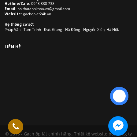
Hotline/Zalo:
0943 838 738
Email:
noithatanhkhoa.vn@gmail.com
Website:
gachoplat24h.vn
Hệ thống cơ sở:
Pháp Vân - Tam Trinh - Đức Giang - Hà Đông - Nguyễn Xiển, Hà Nội.
LIÊN HỆ
Liên hệ
© 2015 - Gạch ốp lát chính hãng.
Thiết kế website
bởi Công ty