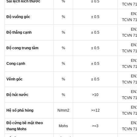
Sai lệch kích thước
%
± 0.5
TCVN 71
EN
Độ vuông góc
%
± 0.5
TCVN 71
EN
Độ thẳng cạnh
%
± 0.5
TCVN 71
EN
Độ cong trung tâm
%
± 0.5
TCVN 71
EN
Cong cạnh
%
± 0.5
TCVN 71
EN
Vênh góc
%
± 0.5
TCVN 71
EN
Độ hút nước
%
>10
TCVN 71
EN
Hệ số phá hỏng
N/mm2
>=12
TCVN 71
Độ cứng bề mặt theo
EN
Mohs
>=3
thang Mohs
TCVN 71