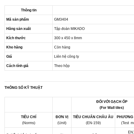
Thông tin
Mã sản phẩm
GM3404
Hãng sản xuất
Tập đoàn MIKADO
Kích thước
300 x 450 x 8mm
Kho hàng
Còn hàng
Giá
Liên hệ công ty
Cách tính giá
Theo hộp
THÔNG SỐ KỸ THUẬT
ĐỐI VỚI GẠCH ỐP
(For Wall tiles)
TIÊU CHÍ
ĐƠN VỊ
TIÊU CHUẨN CHÂU ÂU
PHƯƠNG 
(Norms)
(Unit)
(EN-159)
(Test m
EN