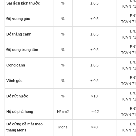
EN
Sai lệch kích thước
%
± 0.5
TCVN 71
EN
Độ vuông góc
%
± 0.5
TCVN 71
EN
Độ thẳng cạnh
%
± 0.5
TCVN 71
EN
Độ cong trung tâm
%
± 0.5
TCVN 71
EN
Cong cạnh
%
± 0.5
TCVN 71
EN
Vênh góc
%
± 0.5
TCVN 71
EN
Độ hút nước
%
>10
TCVN 71
EN
Hệ số phá hỏng
N/mm2
>=12
TCVN 71
Độ cứng bề mặt theo
EN
Mohs
>=3
thang Mohs
TCVN 71