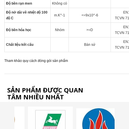
Độ bền rạn men
Không có
Độ nở dài về nhiệt độ 100
EN
m.K^-1
<=9x10^-6
độ C
TCVN 71
EN
Độ bền hóa học
Nhóm
>=D
TCVN 71
EN
Chất liệu kết cấu
Bán sứ
TCVN 71
Tham khảo quy cách đóng gói sản phẩm
SẢN PHẨM ĐƯỢC QUAN
TÂM NHIỀU NHẤT