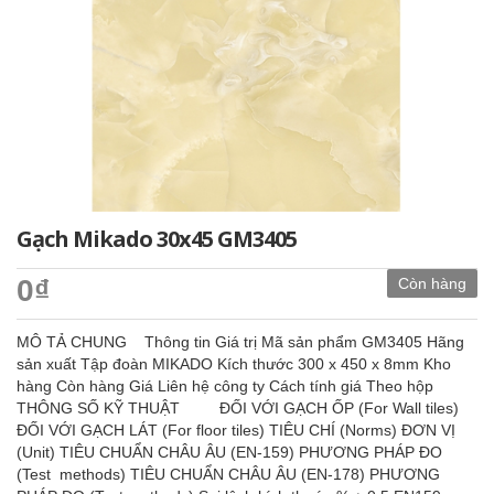
Gạch Mikado 30x45 GM3405
0₫
Còn hàng
MÔ TẢ CHUNG Thông tin Giá trị Mã sản phẩm GM3405 Hãng
sản xuất Tập đoàn MIKADO Kích thước 300 x 450 x 8mm Kho
hàng Còn hàng Giá Liên hệ công ty Cách tính giá Theo hộp
THÔNG SỐ KỸ THUẬT ĐỐI VỚI GẠCH ỐP (For Wall tiles)
ĐỐI VỚI GẠCH LÁT (For floor tiles) TIÊU CHÍ (Norms) ĐƠN VỊ
(Unit) TIÊU CHUẨN CHÂU ÂU (EN-159) PHƯƠNG PHÁP ĐO
(Test methods) TIÊU CHUẨN CHÂU ÂU (EN-178) PHƯƠNG