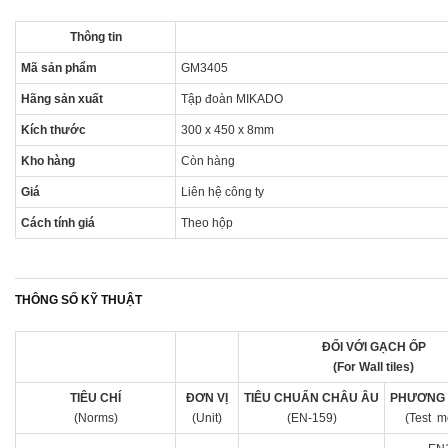
Thông tin
Mã sản phẩm
GM3405
Hãng sản xuất
Tập đoàn MIKADO
Kích thước
300 x 450 x 8mm
Kho hàng
Còn hàng
Giá
Liên hệ công ty
Cách tính giá
Theo hộp
THÔNG SỐ KỸ THUẬT
ĐỐI VỚI GẠCH ỐP
(For Wall tiles)
TIÊU CHÍ
ĐƠN VỊ
TIÊU CHUẨN CHÂU ÂU
PHƯƠNG 
(Norms)
(Unit)
(EN-159)
(Test m