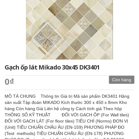
Gạch ốp lát Mikado 30x45 DK3401
0₫
Còn hàng
MÔ TẢ CHUNG Thông tin Giá trị Mã sản phẩm DK3401 Hãng
sản xuất Tập đoàn MIKADO Kích thước 300 x 450 x 8mm Kho
hàng Còn hàng Giá Liên hệ công ty Cách tính giá Theo hộp
THÔNG SỐ KỸ THUẬT ĐỐI VỚI GẠCH ỐP (For Wall tiles)
ĐỐI VỚI GẠCH LÁT (For floor tiles) TIÊU CHÍ (Norms) ĐƠN VỊ
(Unit) TIÊU CHUẨN CHÂU ÂU (EN-159) PHƯƠNG PHÁP ĐO
(Test methods) TIÊU CHUẨN CHÂU ÂU (EN-178) PHƯƠNG