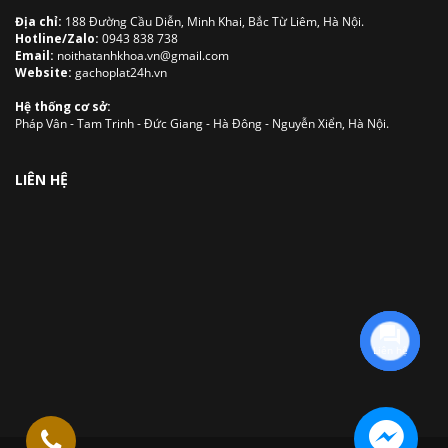
Địa chỉ:
188 Đường Cầu Diễn, Minh Khai, Bắc Từ Liêm, Hà Nội.
Hotline/Zalo:
0943 838 738
Email:
noithatanhkhoa.vn@gmail.com
Website:
gachoplat24h.vn
Hệ thống cơ sở:
Pháp Vân - Tam Trinh - Đức Giang - Hà Đông - Nguyễn Xiển, Hà Nội.
LIÊN HỆ
Liên hệ