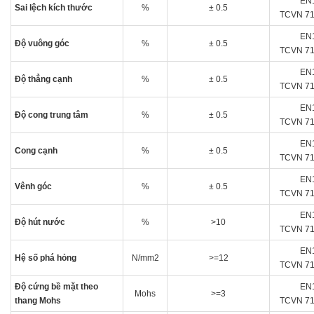
EN
Sai lệch kích thước
%
± 0.5
TCVN 71
EN
Độ vuông góc
%
± 0.5
TCVN 71
EN
Độ thẳng cạnh
%
± 0.5
TCVN 71
EN
Độ cong trung tâm
%
± 0.5
TCVN 71
EN
Cong cạnh
%
± 0.5
TCVN 71
EN
Vênh góc
%
± 0.5
TCVN 71
EN
Độ hút nước
%
>10
TCVN 71
EN
Hệ số phá hỏng
N/mm2
>=12
TCVN 71
Độ cứng bề mặt theo
EN
Mohs
>=3
thang Mohs
TCVN 71