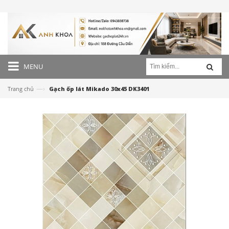
MENU
—›
Trang chủ
Gạch ốp lát Mikado 30x45 DK3401