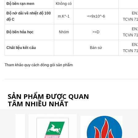
Độ bền rạn men
Không có
Độ nở dài về nhiệt độ 100
EN
m.K^-1
<=9x10^-6
độ C
TCVN 71
EN
Độ bền hóa học
Nhóm
>=D
TCVN 71
EN
Chất liệu kết cấu
Bán sứ
TCVN 71
Tham khảo quy cách đóng gói sản phẩm
SẢN PHẨM ĐƯỢC QUAN
TÂM NHIỀU NHẤT