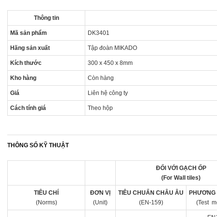
Thông tin
Mã sản phẩm
DK3401
Hãng sản xuất
Tập đoàn MIKADO
Kích thước
300 x 450 x 8mm
Kho hàng
Còn hàng
Giá
Liên hệ công ty
Cách tính giá
Theo hộp
THÔNG SỐ KỸ THUẬT
ĐỐI VỚI GẠCH ỐP
(For Wall tiles)
TIÊU CHÍ
ĐƠN VỊ
TIÊU CHUẨN CHÂU ÂU
PHƯƠNG 
(Norms)
(Unit)
(EN-159)
(Test m