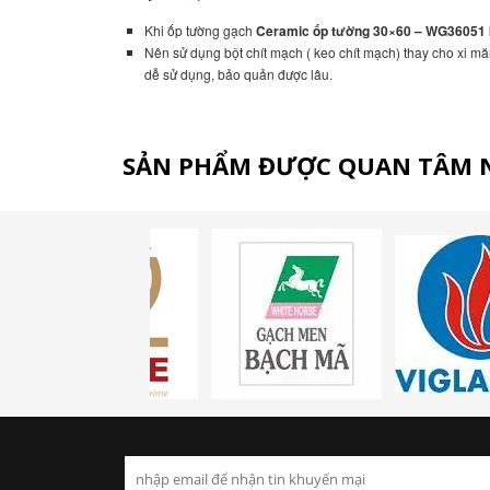
Khi ốp tường gạch
Ceramic ốp tường 30×60 – WG36051
Nên sử dụng bột chít mạch ( keo chít mạch) thay cho xi m
dễ sử dụng, bảo quản được lâu.
SẢN PHẨM ĐƯỢC QUAN TÂM 