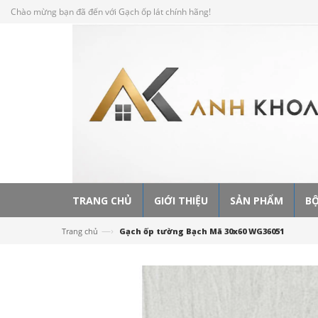
Chào mừng bạn đã đến với Gạch ốp lát chính hãng!
TRANG CHỦ
GIỚI THIỆU
SẢN PHẨM
BỘ
—›
Trang chủ
Gạch ốp tường Bạch Mã 30x60 WG36051