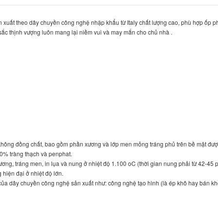
 xuất theo dây chuyền công nghệ nhập khẩu từ Italy chất lượng cao, phù hợp ốp p
ắc thịnh vượng luôn mang lại niềm vui và may mắn cho chủ nhà .
không đồng chất, bao gồm phần xương và lớp men mỏng tráng phủ trên bề mặt được
30% tràng thạch và penphat.
ng, tráng men, in lụa và nung ở nhiệt độ 1.100 oC (thời gian nung phải từ 42-45 p
hiện đại ở nhiệt độ lớn.
ủa dây chuyền công nghệ sản xuất như: công nghệ tạo hình (là ép khô hay bán kh