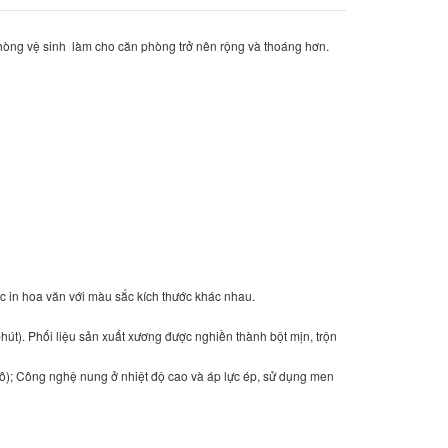
hòng vệ sinh làm cho căn phòng trở nên rộng và thoáng hơn.
 in hoa văn với màu sắc kích thước khác nhau.
hút). Phối liệu sản xuất xương được nghiền thành bột mịn, trộn
ô); Công nghệ nung ở nhiệt độ cao và áp lực ép, sử dụng men