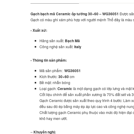
Gạch bạch mã Ceramic ốp tường 30×60 – WG36051
Được sản
Gạch có màu ghi xám phù hợp với người mệnh Thổ đây là màu s
- Xuất xứ:
Hãng sản xuất:
Bạch Mã
Công nghệ sản xuất:
Italy
- Thông tin sản phẩm:
Mã sản phẩm:
WG36051
Kích thước:
30×60
cm
Bề mặt: nhẵn bóng
Loại gạch:
Ceramic
là một dạng gạch có lớp lưng và mặt 
Cốt liệu chính để sản xuất phần xương là 70% đất sét và 
Gạch Ceramic được sản xuất theo quy trình 4 bước: Làm xươ
đều sau đó ép bằng máy ép áp lực cao và công nghệ nung 
Chất lượng gạch Ceramic phụ thuộc vào mức độ hiện đại c
khô hay men ướt.
–
Khuyến nghị: