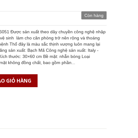
Còn hàng
051 Được sản xuất theo dây chuyền công nghệ nhập
 vệ sinh làm cho căn phòng trở nên rộng và thoáng
ệnh Thổ đây là màu sắc thịnh vượng luôn mang lại
ãng sản xuất: Bạch Mã Công nghệ sản xuất: Italy -
ch thước: 30×60 cm Bề mặt: nhẵn bóng Loại
 mặt không đồng chất, bao gồm phần...
O GIỎ HÀNG