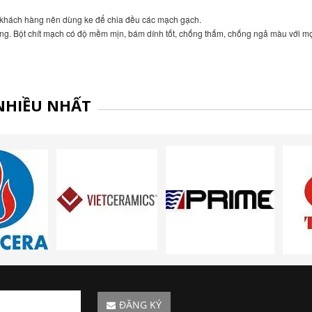
khách hàng nên dùng ke để chia đều các mạch gạch.
ăng. Bột chít mạch có độ mềm mịn, bám dính tốt, chống thấm, chống ngả màu với mọ
NHIỀU NHẤT
ĐĂNG KÝ