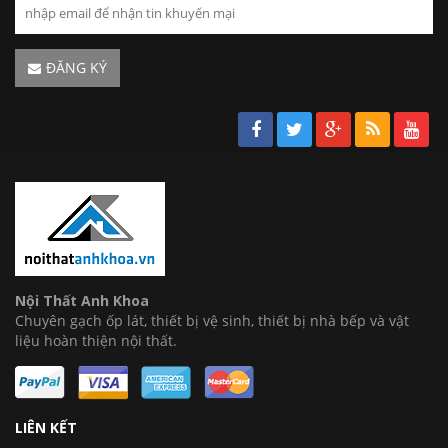
ĐĂNG KÝ
Nội Thất Anh Khoa
Chuyên gạch ốp lát, thiết bị vệ sinh, thiết bị nhà bếp và vật
liệu hoàn thiện nội thất.
LIÊN KẾT