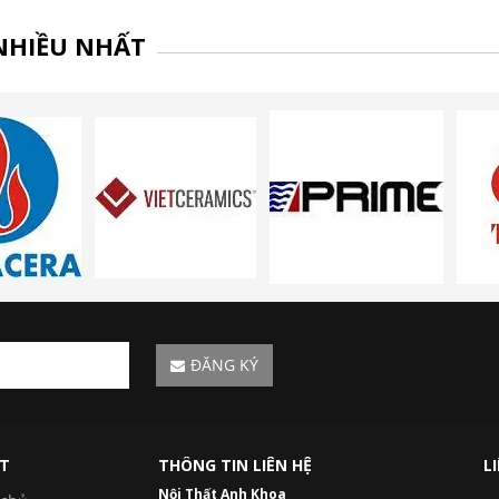
NHIỀU NHẤT
ĐĂNG KÝ
ẾT
THÔNG TIN LIÊN HỆ
L
Nội Thất Anh Khoa