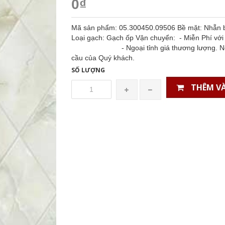
0₫
Mã sản phẩm: 05.300450.09506 Bề mặt: Nhẵn bó
Loại gạch: Gạch ốp Vận chuyển: - Miễn Phí với 
- Ngoại tỉnh giá thương lượng. Ngoài ra,
cầu của Quý khách.
SỐ LƯỢNG
THÊM VÀ